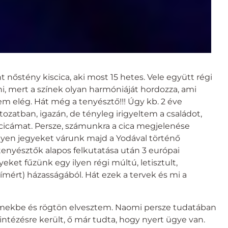
őstény kiscica, aki most 15 hetes. Vele együtt régi
i, mert a színek olyan harmóniáját hordozza, ami
nem elég. Hát még a tenyésztő!!! Úgy kb. 2 éve
tozatban, igazán, de tényleg irigyeltem a családot,
 cicámat. Persze, számunkra a cica megjelenése
milyen jegyeket várunk majd a Yodával történő
tenyésztők alapos felkutatása után 3 európai
et fűzünk egy ilyen régi múltú, letisztult,
ímért) házasságából. Hát ezek a tervek és mi a
zemekbe és rögtön elvesztem. Naomi persze tudatában
tézésre került, ő már tudta, hogy nyert ügye van.