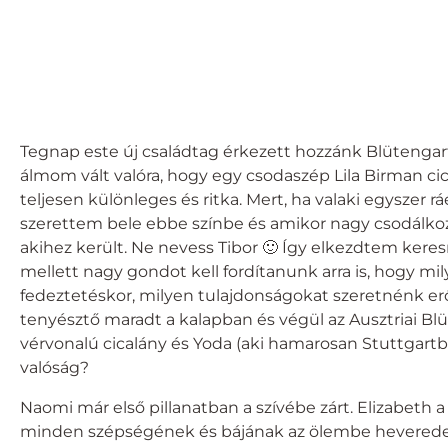
Tegnap este új családtag érkezett hozzánk Blütengart
álmom vált valóra, hogy egy csodaszép Lila Birman ci
teljesen különleges és ritka. Mert, ha valaki egyszer 
szerettem bele ebbe színbe és amikor nagy csodálkozásr
akihez került. Ne nevess Tibor 🙂 Így elkezdtem kere
mellett nagy gondot kell fordítanunk arra is, hogy mi
fedeztetéskor, milyen tulajdonságokat szeretnénk erős
tenyésztő maradt a kalapban és végül az Ausztriai Bl
vérvonalú cicalány és Yoda (aki hamarosan Stuttgartba
valóság?
Naomi már első pillanatban a szívébe zárt. Elizabe
minden szépségének és bájának az ölembe heveredett 