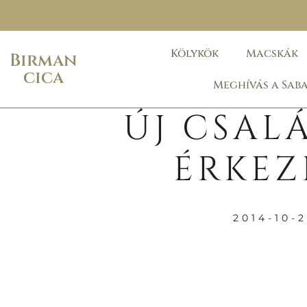
Kölykök
Macskák
Birman
cica
Meghívás a Sab
ÚJ CSAL
ÉRKEZ
2014-10-