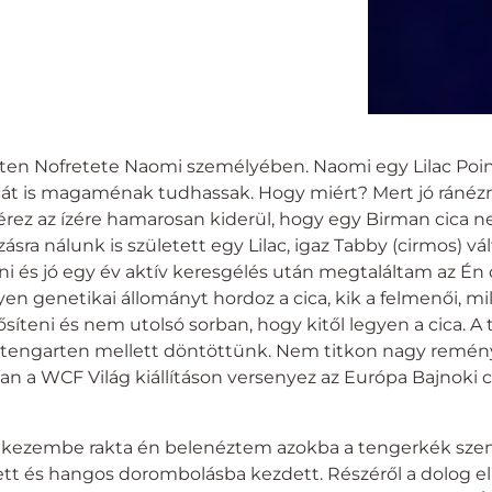
en Nofretete Naomi személyében. Naomi egy Lilac Point n
cát is magaménak tudhassak. Hogy miért? Mert jó ránézn
ráérez az ízére hamarosan kiderül, hogy egy Birman cica 
a nálunk is született egy Lilac, igaz Tabby (cirmos) vál
sni és jó egy év aktív keresgélés után megtaláltam az Én
lyen genetikai állományt hordoz a cica, kik a felmenői, 
íteni és nem utolsó sorban, hogy kitől legyen a cica. A 
ütengarten mellett döntöttünk. Nem titkon nagy remények
n a WCF Világ kiállításon versenyez az Európa Bajnoki c
th a kezembe rakta én belenéztem azokba a tengerkék s
és hangos dorombolásba kezdett. Részéről a dolog elin