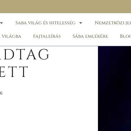
Saba világ és hitelesség
Nemzetközi je
a világba
Fajtaleírás
Sába emlékére
Blo
ÁDTAG
ETT
26