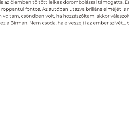
 is az ölemben töltött lelkes dorombolással támogatta.
 roppantul fontos. Az autóban utazva briliáns elméjét is
n voltam, csöndben volt, ha hozzászóltam, akkor válaszol
 ez a Birman. Nem csoda, ha elveszejti az ember szívét… 
TOVÁBBI HÍREK