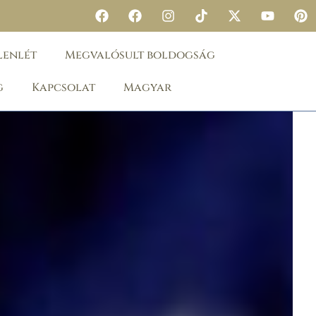
lenlét
Megvalósult boldogság
g
Kapcsolat
Magyar