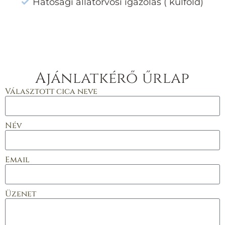
Hatósági állatorvosi igazolás ( külföld)
Ajánlatkérő űrlap
Választott cica neve
Név
Email
Üzenet