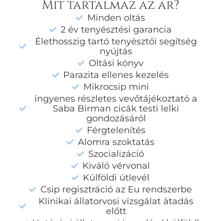
Mit tartalmaz az ár?
Minden oltás
2 év tenyésztési garancia
Élethosszig tartó tenyésztői segítség
nyújtás
Oltási könyv
Parazita ellenes kezelés
Mikrocsip mini
ingyenes részletes vevőtájékoztató a
Saba Birman cicák testi lelki
gondozásáról
Férgtelenítés
Alomra szoktatás
Szocializáció
Kiváló vérvonal
Külföldi útlevél
Csip regisztráció az Eu rendszerbe
Klinikai állatorvosi vizsgálat átadás
előtt