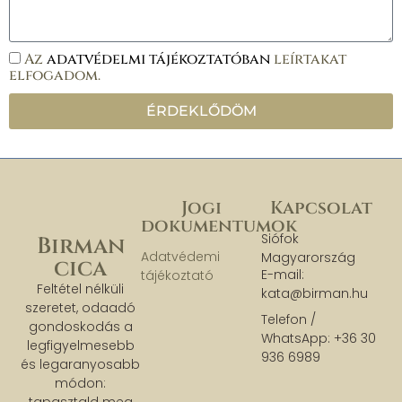
Az
adatvédelmi tájékoztatóban
leírtakat
elfogadom.
ÉRDEKLŐDÖM
Jogi
Kapcsolat
dokumentumok
Siófok
Birman
Adatvédemi
Magyarország
cica
E-mail:
tájékoztató
Feltétel nélküli
kata@birman.hu
szeretet, odaadó
Telefon /
gondoskodás a
WhatsApp: +36 30
legfigyelmesebb
936 6989
és legaranyosabb
módon:
tapasztald meg