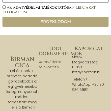
Az
adatvédelmi tájékoztatóban
leírtakat
elfogadom.
ÉRDEKLŐDÖM
Jogi
Kapcsolat
dokumentumok
Siófok
Birman
Adatvédemi
Magyarország
cica
E-mail:
tájékoztató
Feltétel nélküli
kata@birman.hu
szeretet, odaadó
Telefon /
gondoskodás a
WhatsApp: +36 30
legfigyelmesebb
936 6989
és legaranyosabb
módon:
tapasztald meg
Te is a Birman