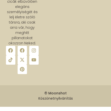
cicák elbűvölően
elegáns
személyiségét és
lelj életre szóló
társra, aki csak
arra vár, hogy
meghitt
pillanatokat
okozzon Neked.
© Moonshot
Köszönetnyilvánítás