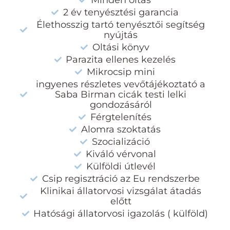
Minden oltás
2 év tenyésztési garancia
Élethosszig tartó tenyésztői segítség
nyújtás
Oltási könyv
Parazita ellenes kezelés
Mikrocsip mini
ingyenes részletes vevőtájékoztató a
Saba Birman cicák testi lelki
gondozásáról
Férgtelenítés
Alomra szoktatás
Szocializáció
Kiváló vérvonal
Külföldi útlevél
Csip regisztráció az Eu rendszerbe
Klinikai állatorvosi vizsgálat átadás
előtt
Hatósági állatorvosi igazolás ( külföld)